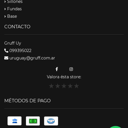
Sillones
Fundas
Base
CONTACTO
Gruff Uy
099395022
uruguay@gruff.com.ar
Valora ésta store:
★
★
★
★
★
MÉTODOS DE PAGO