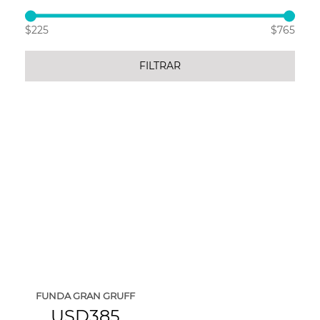
$225
$765
FILTRAR
FUNDA GRAN GRUFF
USD385